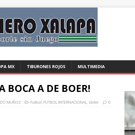
OPA MX
TIBURONES ROJOS
MULTIMEDIA
A BOCA A DE BOER!
ADO MUÑOZ
Futbol
,
FUTBOL INTERNACIONAL
,
slider
0