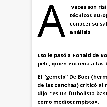
A
veces son ris
técnicos euro
conocer su sa
análisis.
Eso le pasó a Ronald de B
pelo, quien entrena a las 
El “gemelo” De Boer (herm
de las canchas) criticó a
dijo “es un futbolista ba
como mediocampista».