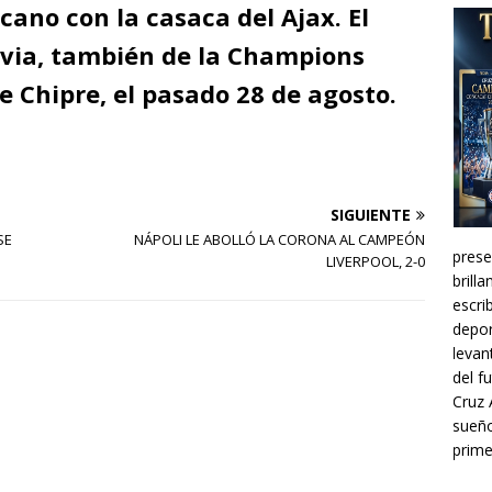
cano con la casaca del Ajax. El
evia, también de la Champions
e Chipre, el pasado 28 de agosto.
SIGUIENTE
SE
NÁPOLI LE ABOLLÓ LA CORONA AL CAMPEÓN
prese
LIVERPOOL, 2-0
brill
escri
depor
levan
del f
Cruz 
sueño
prime