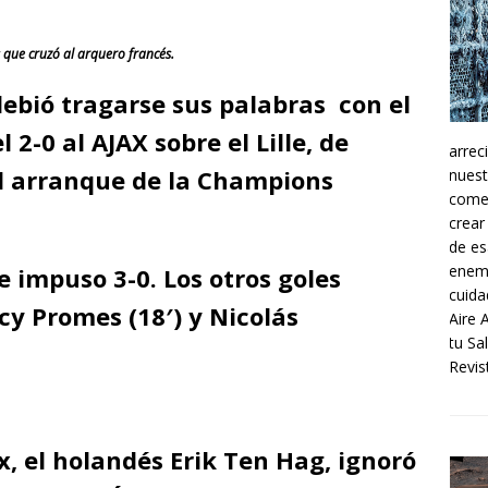
que cruzó al arquero francés.
ebió tragarse sus palabras con el
 2-0 al AJAX sobre el Lille, de
arrec
el arranque de la Champions
nuest
comer
crear
de es
enemi
 impuso 3-0. Los otros goles
cuida
y Promes (18′) y Nicolás
Aire 
tu Sa
Revist
ax, el holandés Erik Ten Hag, ignoró