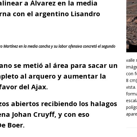
alinear a Álvarez en la media
a con el argentino Lisandro
 Martínez en la media cancha y su labor ofensiva concretó el segundo
valle
cano se metió al área para sacar un
imáge
con f
pleto al arquero y aumentar la
8 cm)
favor del Ajax.
vista
forma
escal
zos abiertos recibiendo los halagos
políg
ena Johan Cruyff, y con eso
apare
De Boer.