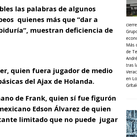
ibles las palabras de algunos
peos quienes más que “dar a
cierr
biduría”, muestran deficiencia de
Grupo
econó
Más d
de Te
André
tras 
oer, quien fuera jugador de medio
Verac
en Lo
básicas del Ajax de Holanda.
Grítal
ano de Frank, quien sí fue figurón
l mexicano Edson Álvarez de quien
stante limitado que no puede jugar