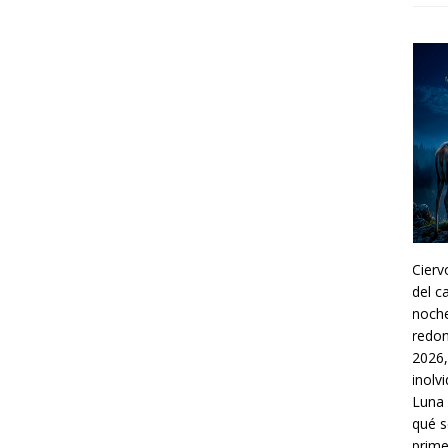
Cier
del c
noche
redon
2026,
inolv
Luna 
qué s
prime