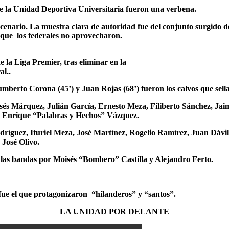
de la Unidad Deportiva Universitaria fueron una verbena.
scenario. La muestra clara de autoridad fue del conjunto surgido 
 que los federales no aprovecharon.
a Liga Premier, tras eliminar en la
al..
umberto Corona (45’) y Juan Rojas (68’) fueron los calvos que sella
isés Márquez, Julián García, Ernesto Meza, Filiberto Sánchez, J
y Enrique “Palabras y Hechos” Vázquez.
ríguez, Ituriel Meza, José Martínez, Rogelio Ramírez, Juan Dávil
 José Olivo.
n las bandas por Moisés “Bombero” Castilla y Alejandro Ferto.
 fue el que protagonizaron “hilanderos” y “santos”.
LA UNIDAD POR DELANTE