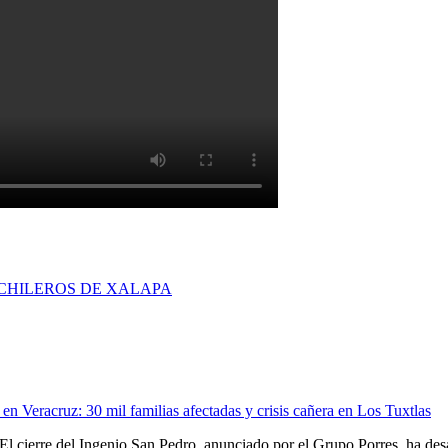
CHILEROS DE XALAPA
en Veracruz: 30 mil familias afectadas y crisis cañera en Los Tuxtlas
El cierre del Ingenio San Pedro, anunciado por el Grupo Porres, ha de