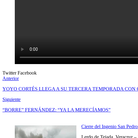
Twitter
Facebook
Anterior
YOYO CORTÉS LLEGA A SU TERCERA TEMPORADA CON 
Siguiente
“BORRE” FERNÁNDEZ: “YA LA MERECÍAMOS”
Cierre del Ingenio San Pedro 
Lerdo de Tejada, Veracruz – 