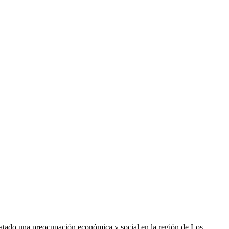
satado una preocupación económica y social en la región de Los