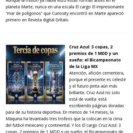
Aunque la misión ya había visto estas formas antes en el
planeta Marte, nunca en una escala El cargo El impresionante
“mar de polígonos” que Curiosity encontró en Marte apareció
primero en Revista digital Grítalo.
Cruz Azul: 3 copas, 2
premios de 1 MDD y un
sueño: el Bicampeonato
de la Liga MX
Atención, afición cementera,
porque el presente es celeste
y el futuro pinta aún más
brillante. Cruz Azul no solo
está de vuelta: está
escribiendo páginas doradas
para de su historia deportiva. En menos de 14 meses, la
Máquina ha levantado tres trofeos que la colocan en la cima
del futbol mexicano y continental. Y los El cargo Cruz Azul: 3
copas, 2 premios de 1 MDD y un sueño: el Bicampeonato de