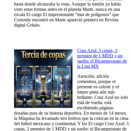
hasta donde alcanzaba la vista. Aunque la misión ya había
visto estas formas antes en el planeta Marte, nunca en una
escala El cargo El impresionante “mar de polígonos” que
Curiosity encontró en Marte apareció primero en Revista
digital Grítalo.
Cruz Azul: 3 copas, 2
premios de 1 MDD y un
sueño: el Bicampeonato de
la Liga MX
Atención, afición
cementera, porque el
presente es celeste y el
futuro pinta aún más
brillante. Cruz Azul no solo
está de vuelta: está
escribiendo páginas
doradas para de su historia deportiva. En menos de 14 meses,
la Máquina ha levantado tres trofeos que la colocan en la cima
del futbol mexicano y continental. Y los El cargo Cruz Azul: 3
copas, 2 premios de 1 MDD y un sueño: el Bicampeonato de