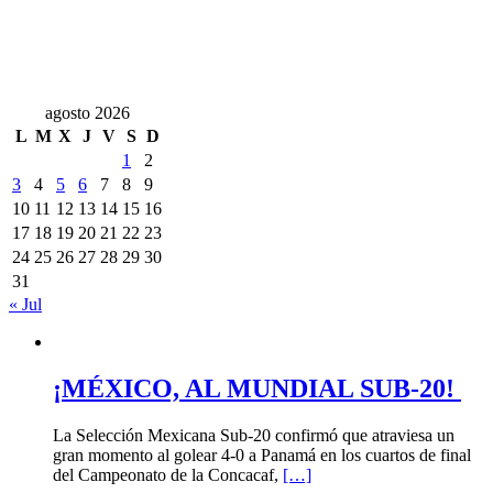
agosto 2026
L
M
X
J
V
S
D
1
2
3
4
5
6
7
8
9
10
11
12
13
14
15
16
17
18
19
20
21
22
23
24
25
26
27
28
29
30
31
« Jul
¡MÉXICO, AL MUNDIAL SUB-20!
La Selección Mexicana Sub-20 confirmó que atraviesa un
gran momento al golear 4-0 a Panamá en los cuartos de final
del Campeonato de la Concacaf,
[…]