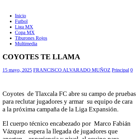
Inicio
Futbol
Liga MX
Copa MX
Tiburones Rojos
Multimedia
COYOTES TE LLAMA
15 mayo, 2025
FRANCISCO ALVARADO MUÑOZ
Principal
0
Coyotes de Tlaxcala FC abre su campo de pruebas
para reclutar jugadores y armar su equipo de cara
a la próxima campaña de la Liga Expansión.
El cuerpo técnico encabezado por Marco Fabián
Vázquez espera la llegada de jugadores que
aporten experiencia y nivel al equipo para