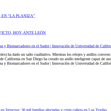
 EN “LA PLANIZA”
VICTO, HOY, ANTE LEÓN
sa y Biomarcadores en el Sudor | Innovación de Universidad de Califo
bles) ha dado un salto cualitativo. Mientras los relojes y anillos conven
de California en San Diego ha creado un anillo inteligente capaz de ana
a y Biomarcadores en el Sudor | Innovación de Universidad de Californ
en Veracruz: 30 mil familias afectadas y crisis cañera en Los Tuxtlas