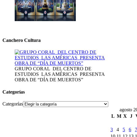
Canchero Cultura
GRUPO CORAL DEL CENTRO DE
ESTUDIOS LAS AMÉRICAS PRESENTA
OBRA DE “DÍA DE MUERTOS”
Categorías
Categorías
agosto 2
L
M
X
J
3
4
5
6
10
11
12
13