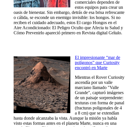
comerciales dependen de
estos equipos para crear un
oasis de bienestar. Sin embargo, detrás de esa brisa refrescante
o cálida, se esconde un enemigo invisible: los hongos. Si no
reciben el cuidado adecuado, estos El cargo Hongos en el
Aire Acondicionado: El Peligro Oculto que Afecta tu Salud y
Cómo Prevenirlo apareció primero en Revista digital Grítalo.
El impresionante “mar de
polígonos” que Curiosity
encontró en Marte
Mientras el Rover Curiosity
ascendía por un valle
marciano llamado "Valle
Grande", capturó imágenes
de un paisaje sorprendente:
texturas con forma de panal
(fracturas poligonales de 4
a 8 cm) que se extendían
hasta donde alcanzaba la vista. Aunque la misión ya había
visto estas formas antes en el planeta Marte, nunca en una