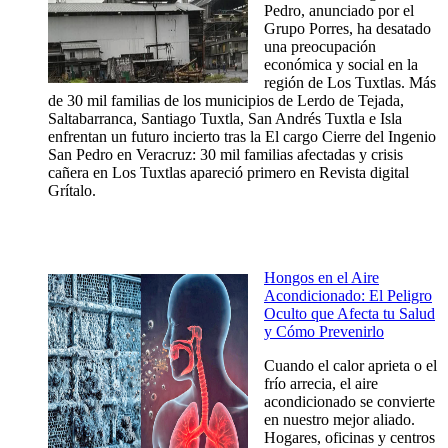
Pedro, anunciado por el
Grupo Porres, ha desatado
una preocupación
económica y social en la
región de Los Tuxtlas. Más
de 30 mil familias de los municipios de Lerdo de Tejada,
Saltabarranca, Santiago Tuxtla, San Andrés Tuxtla e Isla
enfrentan un futuro incierto tras la El cargo Cierre del Ingenio
San Pedro en Veracruz: 30 mil familias afectadas y crisis
cañera en Los Tuxtlas apareció primero en Revista digital
Grítalo.
Hongos en el Aire
Acondicionado: El Peligro
Oculto que Afecta tu Salud
y Cómo Prevenirlo
Cuando el calor aprieta o el
frío arrecia, el aire
acondicionado se convierte
en nuestro mejor aliado.
Hogares, oficinas y centros