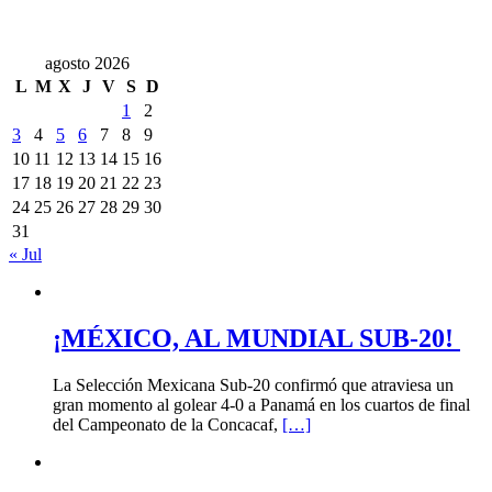
agosto 2026
L
M
X
J
V
S
D
1
2
3
4
5
6
7
8
9
10
11
12
13
14
15
16
17
18
19
20
21
22
23
24
25
26
27
28
29
30
31
« Jul
¡MÉXICO, AL MUNDIAL SUB-20!
La Selección Mexicana Sub-20 confirmó que atraviesa un
gran momento al golear 4-0 a Panamá en los cuartos de final
del Campeonato de la Concacaf,
[…]