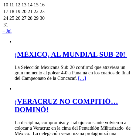
10
11
12
13
14
15
16
17
18
19
20
21
22
23
24
25
26
27
28
29
30
31
« Jul
¡MÉXICO, AL MUNDIAL SUB-20!
La Selección Mexicana Sub-20 confirmó que atraviesa un
gran momento al golear 4-0 a Panamá en los cuartos de final
del Campeonato de la Concacaf,
[…]
¡VERACRUZ NO COMPITIÓ…
DOMINÓ!
La disciplina, compromiso y trabajo constante volvieron a
colocar a Veracruz en la cima del Pentathlón Militarizado de
México. La delegación veracruzana protagonizó una