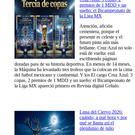
premios de 1 MDD y un
sueño: el Bicampeonato de
la Liga MX
Atención, afición
cementera, porque el
presente es celeste y el
futuro pinta aún más
brillante. Cruz Azul no solo
está de vuelta: está
escribiendo páginas
doradas para de su historia deportiva. En menos de 14 meses,
la Máquina ha levantado tres trofeos que la colocan en la cima
del futbol mexicano y continental. Y los El cargo Cruz Azul: 3
copas, 2 premios de 1 MDD y un sueño: el Bicampeonato de
la Liga MX apareció primero en Revista digital Grítalo.
Luna del Ciervo 2026:
cuándo, a qué hora y por
qué se llama así el
plenilunio de julio