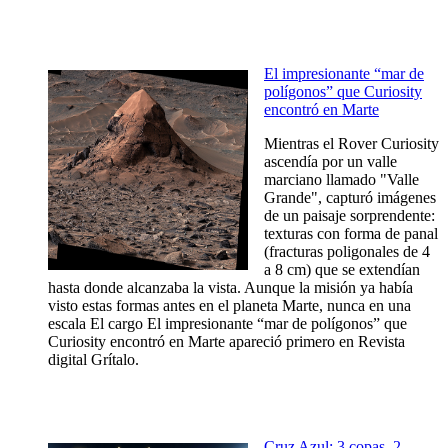
El impresionante “mar de
polígonos” que Curiosity
encontró en Marte
Mientras el Rover Curiosity
ascendía por un valle
marciano llamado "Valle
Grande", capturó imágenes
de un paisaje sorprendente:
texturas con forma de panal
(fracturas poligonales de 4
a 8 cm) que se extendían
hasta donde alcanzaba la vista. Aunque la misión ya había
visto estas formas antes en el planeta Marte, nunca en una
escala El cargo El impresionante “mar de polígonos” que
Curiosity encontró en Marte apareció primero en Revista
digital Grítalo.
Cruz Azul: 3 copas, 2