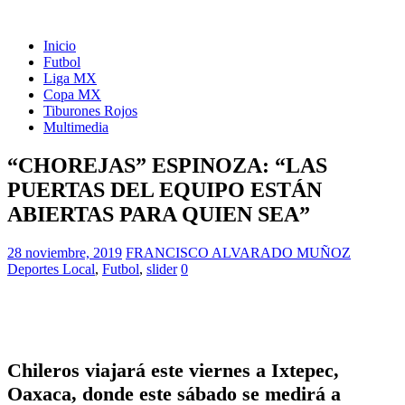
Inicio
Futbol
Liga MX
Copa MX
Tiburones Rojos
Multimedia
“CHOREJAS” ESPINOZA: “LAS
PUERTAS DEL EQUIPO ESTÁN
ABIERTAS PARA QUIEN SEA”
28 noviembre, 2019
FRANCISCO ALVARADO MUÑOZ
Deportes Local
,
Futbol
,
slider
0
Chileros viajará este viernes a Ixtepec,
Oaxaca, donde este sábado se medirá a