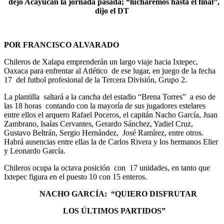
dejó Acayucan la jornada pasada; “lucharemos hasta el final”,
dijo el DT
POR FRANCISCO ALVARADO
Chileros de Xalapa emprenderán un largo viaje hacia Ixtepec,
Oaxaca para enfrentar al Atlético de ese lugar, en juego de la fecha
17 del futbol profesional de la Tercera División, Grupo 2.
La plantilla saltará a la cancha del estadio “Brena Torres” a eso de
las 18 horas contando con la mayoría de sus jugadores estelares
entre ellos el arquero Rafael Poceros, el capitán Nacho García, Juan
Zambrano, Isaías Cervantes, Gerardo Sánchez, Yadiel Cruz,
Gustavo Beltrán, Sergio Hernández, José Ramírez, entre otros.
Habrá ausencias entre ellas la de Carlos Rivera y los hermanos Elier
y Leonardo García.
Chileros ocupa la octava posición con 17 unidades, en tanto que
Ixtepec figura en el puesto 10 con 15 enteros.
NACHO GARCÍA:
“QUIERO DISFRUTAR
LOS ÚLTIMOS PARTIDOS”