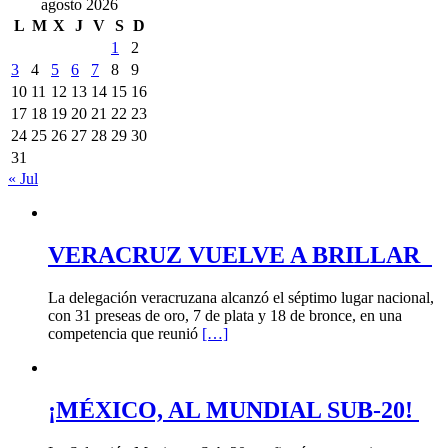
agosto 2026
L
M
X
J
V
S
D
1
2
3
4
5
6
7
8
9
10
11
12
13
14
15
16
17
18
19
20
21
22
23
24
25
26
27
28
29
30
31
« Jul
VERACRUZ VUELVE A BRILLAR
La delegación veracruzana alcanzó el séptimo lugar nacional,
con 31 preseas de oro, 7 de plata y 18 de bronce, en una
competencia que reunió
[…]
¡MÉXICO, AL MUNDIAL SUB-20!