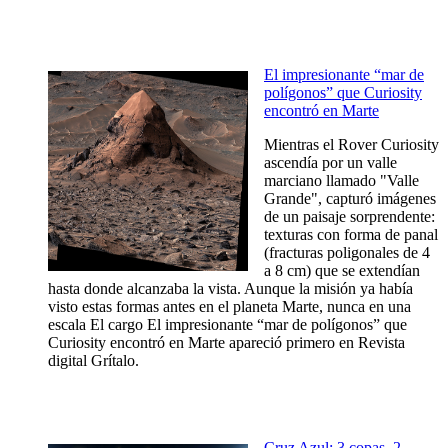
El impresionante “mar de
polígonos” que Curiosity
encontró en Marte
Mientras el Rover Curiosity
ascendía por un valle
marciano llamado "Valle
Grande", capturó imágenes
de un paisaje sorprendente:
texturas con forma de panal
(fracturas poligonales de 4
a 8 cm) que se extendían
hasta donde alcanzaba la vista. Aunque la misión ya había
visto estas formas antes en el planeta Marte, nunca en una
escala El cargo El impresionante “mar de polígonos” que
Curiosity encontró en Marte apareció primero en Revista
digital Grítalo.
Cruz Azul: 3 copas, 2