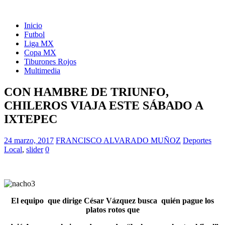
Inicio
Futbol
Liga MX
Copa MX
Tiburones Rojos
Multimedia
CON HAMBRE DE TRIUNFO,
CHILEROS VIAJA ESTE SÁBADO A
IXTEPEC
24 marzo, 2017
FRANCISCO ALVARADO MUÑOZ
Deportes
Local
,
slider
0
El equipo que dirige César Vázquez busca quién pague los
platos rotos que