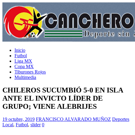
Inicio
Futbol
Liga MX
Copa MX
Tiburones Rojos
Multimedia
CHILEROS SUCUMBIÓ 5-0 EN ISLA
ANTE EL INVICTO LÍDER DE
GRUPO; VIENE ALEBRIJES
19 octubre, 2019
FRANCISCO ALVARADO MUÑOZ
Deportes
Local
,
Futbol
,
slider
0