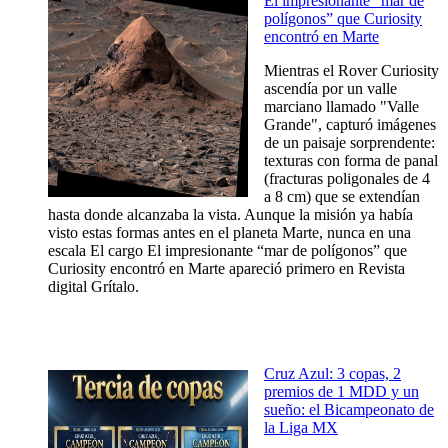
El impresionante “mar de
polígonos” que Curiosity
encontró en Marte
Mientras el Rover Curiosity
ascendía por un valle
marciano llamado "Valle
Grande", capturó imágenes
de un paisaje sorprendente:
texturas con forma de panal
(fracturas poligonales de 4
a 8 cm) que se extendían
hasta donde alcanzaba la vista. Aunque la misión ya había
visto estas formas antes en el planeta Marte, nunca en una
escala El cargo El impresionante “mar de polígonos” que
Curiosity encontró en Marte apareció primero en Revista
digital Grítalo.
Cruz Azul: 3 copas, 2
premios de 1 MDD y un
sueño: el Bicampeonato de
la Liga MX