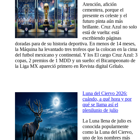
Atención, afición
cementera, porque el
presente es celeste y el
futuro pinta aún más
brillante. Cruz Azul no solo
está de vuelta: está
escribiendo páginas
doradas para de su historia deportiva. En menos de 14 meses,
la Máquina ha levantado tres trofeos que la colocan en la cima
del futbol mexicano y continental. Y los El cargo Cruz Azul: 3
copas, 2 premios de 1 MDD y un sueño: el Bicampeonato de
la Liga MX apareció primero en Revista digital Grítalo.
Luna del Ciervo 2026:
cuándo, a qué hora y por
qué se llama así el
plenilunio de julio
La Luna llena de julio es
conocida popularmente
como la Luna del Ciervo,
uno de los nombres más