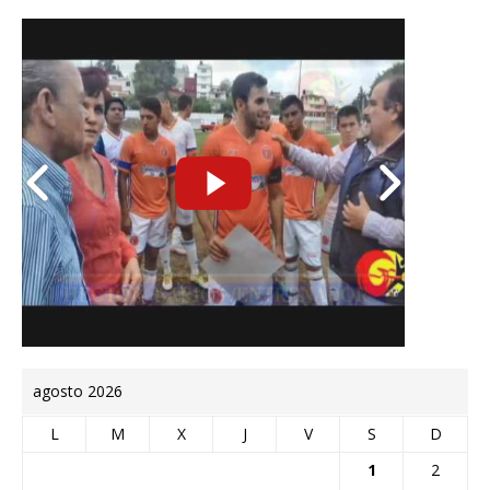
agosto 2026
L
M
X
J
V
S
D
1
2