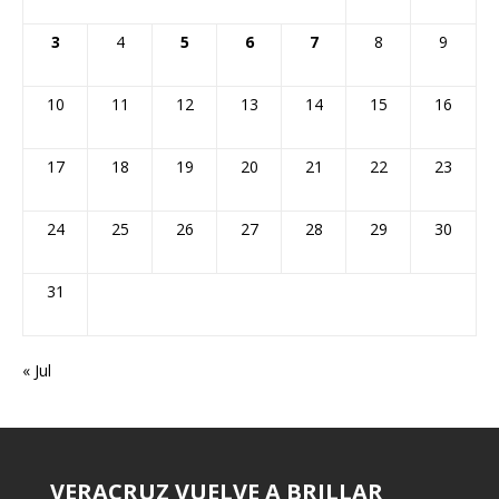
3
4
5
6
7
8
9
10
11
12
13
14
15
16
17
18
19
20
21
22
23
24
25
26
27
28
29
30
31
« Jul
VERACRUZ VUELVE A BRILLAR
¡MÉXICO, AL MUNDIAL SUB-20!
¡VERACRUZ NO COMPITIÓ…
CASTILLO: «TENGO MÁS
CHUCHO: 62 AÑOS Y TRES GOLES