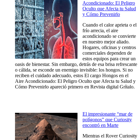
Acondicionado: El Peligro
Oculto que Afecta tu Salud
y Cómo Prevenirlo
Cuando el calor aprieta o el
frío arrecia, el aire
acondicionado se convierte
en nuestro mejor aliado.
Hogares, oficinas y centros
comerciales dependen de
estos equipos para crear un
oasis de bienestar. Sin embargo, detrás de esa brisa refrescante
o cálida, se esconde un enemigo invisible: los hongos. Si no
reciben el cuidado adecuado, estos El cargo Hongos en el
Aire Acondicionado: El Peligro Oculto que Afecta tu Salud y
Cómo Prevenirlo apareció primero en Revista digital Grítalo.
El impresionante “mar de
polígonos” que Curiosity
encontró en Marte
Mientras el Rover Curiosity