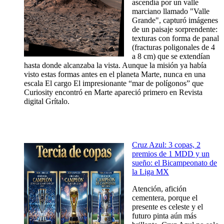
ascendía por un valle
marciano llamado "Valle
Grande", capturó imágenes
de un paisaje sorprendente:
texturas con forma de panal
(fracturas poligonales de 4
a 8 cm) que se extendían
hasta donde alcanzaba la vista. Aunque la misión ya había
visto estas formas antes en el planeta Marte, nunca en una
escala El cargo El impresionante “mar de polígonos” que
Curiosity encontró en Marte apareció primero en Revista
digital Grítalo.
Cruz Azul: 3 copas, 2
premios de 1 MDD y un
sueño: el Bicampeonato de
la Liga MX
Atención, afición
cementera, porque el
presente es celeste y el
futuro pinta aún más