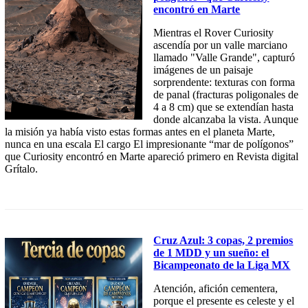
encontró en Marte
Mientras el Rover Curiosity
ascendía por un valle marciano
llamado "Valle Grande", capturó
imágenes de un paisaje
sorprendente: texturas con forma
de panal (fracturas poligonales de
4 a 8 cm) que se extendían hasta
donde alcanzaba la vista. Aunque
la misión ya había visto estas formas antes en el planeta Marte,
nunca en una escala El cargo El impresionante “mar de polígonos”
que Curiosity encontró en Marte apareció primero en Revista digital
Grítalo.
Cruz Azul: 3 copas, 2 premios
de 1 MDD y un sueño: el
Bicampeonato de la Liga MX
Atención, afición cementera,
porque el presente es celeste y el