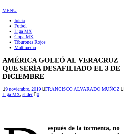
MENU
Inicio
Futbol
Liga MX
Copa MX
Tiburones Rojos
Multimedia
AMÉRICA GOLEÓ AL VERACRUZ
QUE SERÍA DESAFILIADO EL 3 DE
DICIEMBRE
9 noviembre, 2019
FRANCISCO ALVARADO MUÑOZ
Liga MX
,
slider
0
espués de la tormenta, no