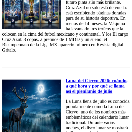
futuro pinta aún más brillante.
Cruz Azul no solo está de vuelta:
está escribiendo páginas doradas
para de su historia deportiva. En
menos de 14 meses, la Máquina
ha levantado tres trofeos que la
colocan en la cima del futbol mexicano y continental. Y los El cargo
Cruz Azul: 3 copas, 2 premios de 1 MDD y un sueño: el
Bicampeonato de la Liga MX apareció primero en Revista digital
Grítalo.
Luna del Ciervo 2026: cuándo,
a qué hora y por qué se llama
así el plenilunio de julio
La Luna llena de julio es conocida
popularmente como la Luna del
Ciervo, uno de los nombres más
emblemáticos del calendario lunar
tradicional. Durante varias
noches, el disco lunar se mostrará