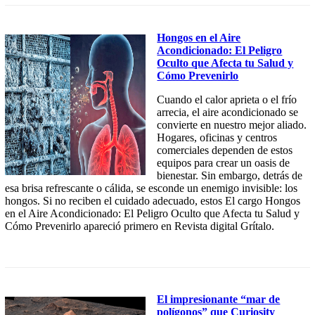
Hongos en el Aire
Acondicionado: El Peligro
Oculto que Afecta tu Salud y
Cómo Prevenirlo
Cuando el calor aprieta o el frío
arrecia, el aire acondicionado se
convierte en nuestro mejor aliado.
Hogares, oficinas y centros
comerciales dependen de estos
equipos para crear un oasis de
bienestar. Sin embargo, detrás de
esa brisa refrescante o cálida, se esconde un enemigo invisible: los
hongos. Si no reciben el cuidado adecuado, estos El cargo Hongos
en el Aire Acondicionado: El Peligro Oculto que Afecta tu Salud y
Cómo Prevenirlo apareció primero en Revista digital Grítalo.
El impresionante “mar de
polígonos” que Curiosity