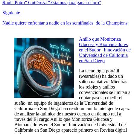
Raúl “Potro” Gutiérrez: “Estamos para ganar el oro”
Siguiente
Nadie quiere enfrentar a nadie en las semifinales de la Champions
Anillo que Monitoriza
Glucosa y Biomarcadores
en el Sudor | Innovación de
Universidad de California
en San Diego
La tecnología portátil
(wearables) ha dado un
salto cualitativo. Mientras
los relojes y anillos
convencionales se limitan a
contar pasos o medir el
sueño, un equipo de ingenieros de la Universidad de
California en San Diego ha creado un anillo inteligente capaz
de analizar la química de nuestro cuerpo en tiempo real a
través del El cargo Anillo que Monitoriza Glucosa y
Biomarcadores en el Sudor | Innovación de Universidad de
California en San Diego apareció primero en Revista digital