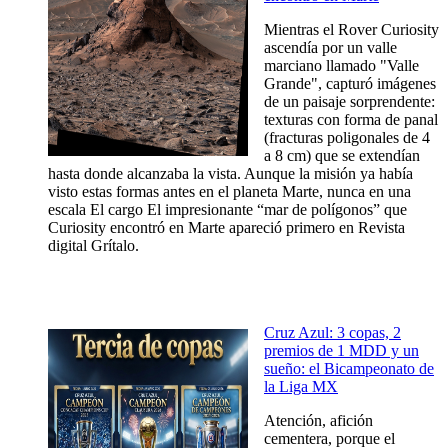
Mientras el Rover Curiosity
ascendía por un valle
marciano llamado "Valle
Grande", capturó imágenes
de un paisaje sorprendente:
texturas con forma de panal
(fracturas poligonales de 4
a 8 cm) que se extendían
hasta donde alcanzaba la vista. Aunque la misión ya había
visto estas formas antes en el planeta Marte, nunca en una
escala El cargo El impresionante “mar de polígonos” que
Curiosity encontró en Marte apareció primero en Revista
digital Grítalo.
Cruz Azul: 3 copas, 2
premios de 1 MDD y un
sueño: el Bicampeonato de
la Liga MX
Atención, afición
cementera, porque el