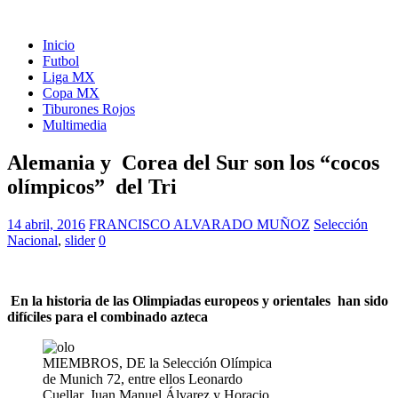
Inicio
Futbol
Liga MX
Copa MX
Tiburones Rojos
Multimedia
Alemania y Corea del Sur son los “cocos
olímpicos” del Tri
14 abril, 2016
FRANCISCO ALVARADO MUÑOZ
Selección
Nacional
,
slider
0
En la historia de las Olimpiadas europeos y
orientales han sido
difíciles para el combinado azteca
MIEMBROS, DE la Selección Olímpica
de Munich 72, entre ellos Leonardo
Cuellar, Juan Manuel Álvarez y Horacio