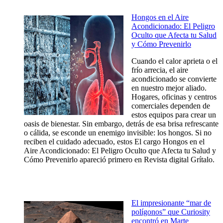
Hongos en el Aire
Acondicionado: El Peligro
Oculto que Afecta tu Salud
y Cómo Prevenirlo
Cuando el calor aprieta o el
frío arrecia, el aire
acondicionado se convierte
en nuestro mejor aliado.
Hogares, oficinas y centros
comerciales dependen de
estos equipos para crear un
oasis de bienestar. Sin embargo, detrás de esa brisa refrescante
o cálida, se esconde un enemigo invisible: los hongos. Si no
reciben el cuidado adecuado, estos El cargo Hongos en el
Aire Acondicionado: El Peligro Oculto que Afecta tu Salud y
Cómo Prevenirlo apareció primero en Revista digital Grítalo.
El impresionante “mar de
polígonos” que Curiosity
encontró en Marte