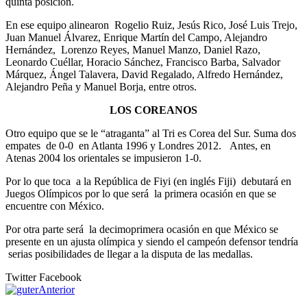
quinta posición.
En ese equipo alinearon Rogelio Ruiz, Jesús Rico, José Luis Trejo,
Juan Manuel Álvarez, Enrique Martín del Campo, Alejandro
Hernández, Lorenzo Reyes, Manuel Manzo, Daniel Razo,
Leonardo Cuéllar, Horacio Sánchez, Francisco Barba, Salvador
Márquez, Ángel Talavera, David Regalado, Alfredo Hernández,
Alejandro Peña y Manuel Borja, entre otros.
LOS COREANOS
Otro equipo que se le “atraganta” al Tri es Corea del Sur. Suma dos
empates de 0-0 en Atlanta 1996 y Londres 2012. Antes, en
Atenas 2004 los orientales se impusieron 1-0.
Por lo que toca a la República de Fiyi (en inglés Fiji) debutará en
Juegos Olímpicos por lo que será la primera ocasión en que se
encuentre con México.
Por otra parte será la decimoprimera ocasión en que México se
presente en un ajusta olímpica y siendo el campeón defensor tendría
serias posibilidades de llegar a la disputa de las medallas.
Twitter
Facebook
Anterior