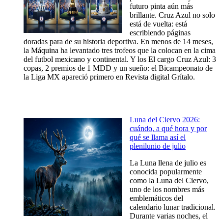
futuro pinta aún más
brillante. Cruz Azul no solo
está de vuelta: está
escribiendo páginas
doradas para de su historia deportiva. En menos de 14 meses,
la Máquina ha levantado tres trofeos que la colocan en la cima
del futbol mexicano y continental. Y los El cargo Cruz Azul: 3
copas, 2 premios de 1 MDD y un sueño: el Bicampeonato de
la Liga MX apareció primero en Revista digital Grítalo.
Luna del Ciervo 2026:
cuándo, a qué hora y por
qué se llama así el
plenilunio de julio
La Luna llena de julio es
conocida popularmente
como la Luna del Ciervo,
uno de los nombres más
emblemáticos del
calendario lunar tradicional.
Durante varias noches, el