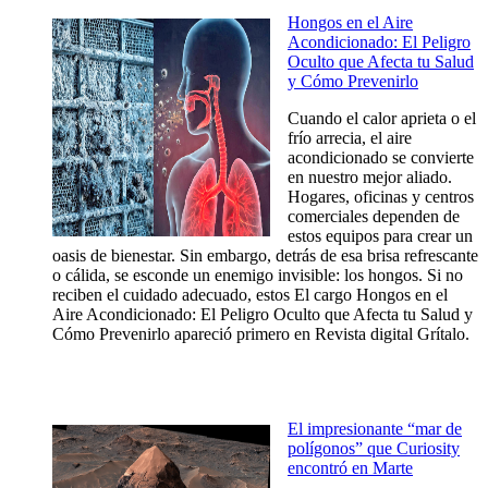
Hongos en el Aire
Acondicionado: El Peligro
Oculto que Afecta tu Salud
y Cómo Prevenirlo
Cuando el calor aprieta o el
frío arrecia, el aire
acondicionado se convierte
en nuestro mejor aliado.
Hogares, oficinas y centros
comerciales dependen de
estos equipos para crear un
oasis de bienestar. Sin embargo, detrás de esa brisa refrescante
o cálida, se esconde un enemigo invisible: los hongos. Si no
reciben el cuidado adecuado, estos El cargo Hongos en el
Aire Acondicionado: El Peligro Oculto que Afecta tu Salud y
Cómo Prevenirlo apareció primero en Revista digital Grítalo.
El impresionante “mar de
polígonos” que Curiosity
encontró en Marte