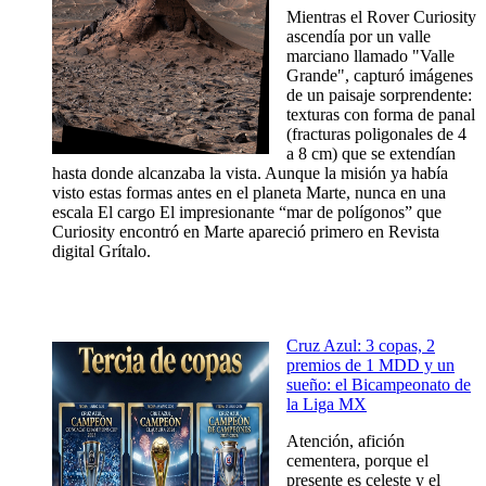
Mientras el Rover Curiosity
ascendía por un valle
marciano llamado "Valle
Grande", capturó imágenes
de un paisaje sorprendente:
texturas con forma de panal
(fracturas poligonales de 4
a 8 cm) que se extendían
hasta donde alcanzaba la vista. Aunque la misión ya había
visto estas formas antes en el planeta Marte, nunca en una
escala El cargo El impresionante “mar de polígonos” que
Curiosity encontró en Marte apareció primero en Revista
digital Grítalo.
Cruz Azul: 3 copas, 2
premios de 1 MDD y un
sueño: el Bicampeonato de
la Liga MX
Atención, afición
cementera, porque el
presente es celeste y el