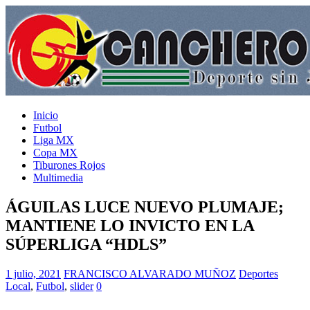
Inicio
Futbol
Liga MX
Copa MX
Tiburones Rojos
Multimedia
ÁGUILAS LUCE NUEVO PLUMAJE;
MANTIENE LO INVICTO EN LA
SÚPERLIGA “HDLS”
1 julio, 2021
FRANCISCO ALVARADO MUÑOZ
Deportes
Local
,
Futbol
,
slider
0