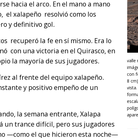
arse hacia el arco. En el mano a mano
o, el xalapeño resolvió como los
o y definitivo gol.
s recuperó la fe en sí mismo. Era lo
nó con una victoria en el Quirasco, en
opio la mayoría de sus jugadores.
valle
imáge
con f
ez al frente del equipo xalapeño.
8 cm)
nstante y positivo empeño de un
vista
forma
escal
políg
uando, la semana entrante, Xalapa
apare
á un trance difícil, pero sus jugadores
cho —como el que hicieron esta noche—