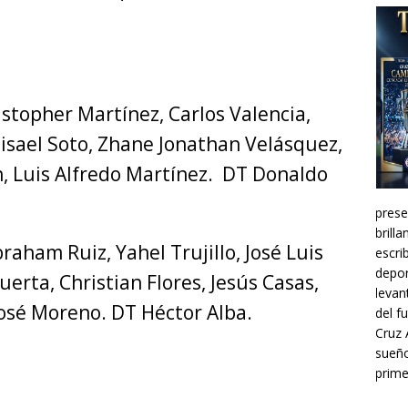
stopher Martínez, Carlos Valencia,
Misael Soto, Zhane Jonathan Velásquez,
n, Luis Alfredo Martínez. DT Donaldo
prese
brill
aham Ruiz, Yahel Trujillo, José Luis
escri
depor
uerta, Christian Flores, Jesús Casas,
levan
 José Moreno. DT Héctor Alba.
del f
Cruz 
sueño
prime