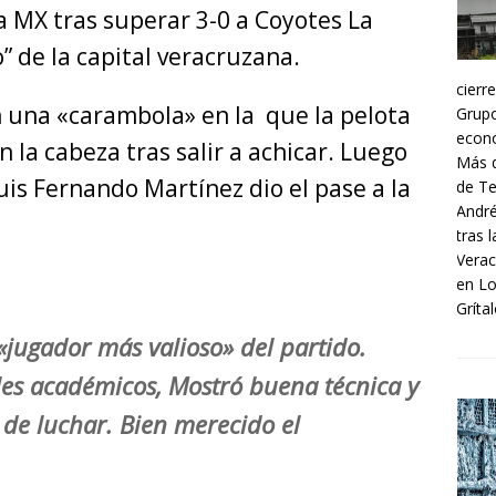
a MX tras superar 3-0 a Coyotes La
” de la capital veracruzana.
cierr
n una «carambola» en la que la pelota
Grupo
econó
 la cabeza tras salir a achicar. Luego
Más d
Luis Fernando Martínez dio el pase a la
de Te
André
tras 
Verac
en Lo
Grítal
jugador más valioso» del partido.
les académicos, Mostró buena técnica y
 de luchar. Bien merecido el