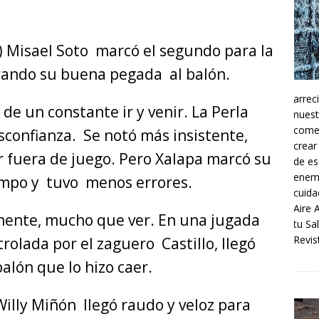
’) Misael Soto marcó el segundo para la
ando su buena pegada al balón.
arrec
e un constante ir y venir. La Perla
nuest
comer
sconfianza. Se notó más insistente,
crear
r fuera de juego. Pero Xalapa marcó su
de es
enemi
empo y tuvo menos errores.
cuida
Aire 
amente, mucho que ver. En una jugada
tu Sa
Revist
rolada por el zaguero Castillo, llegó
alón que lo hizo caer.
Willy Miñón llegó raudo y veloz para