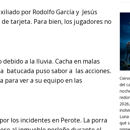
xiliado por Rodolfo García y Jesús
de tarjeta. Para bien, los jugadores no
o debido a la lluvia. Cacha en malas
la batucada puso sabor a las acciones.
Cier
sta para ver a su equipo en las
del c
noche
redon
2026,
inolv
Luna 
 por los incidentes en Perote. La porra
qué s
eso al inmueble perleño durante el
prime