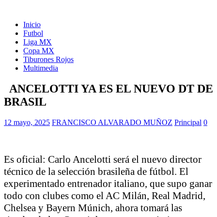
Inicio
Futbol
Liga MX
Copa MX
Tiburones Rojos
Multimedia
ANCELOTTI YA ES EL NUEVO DT DE
BRASIL
12 mayo, 2025
FRANCISCO ALVARADO MUÑOZ
Principal
0
Es oficial: Carlo Ancelotti será el nuevo director
técnico de la selección brasileña de fútbol. El
experimentado entrenador italiano, que supo ganar
todo con clubes como el AC Milán, Real Madrid,
Chelsea y Bayern Múnich, ahora tomará las