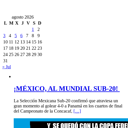
agosto 2026
L
M
X
J
V
S
D
1
2
3
4
5
6
7
8
9
10
11
12
13
14
15
16
17
18
19
20
21
22
23
24
25
26
27
28
29
30
31
« Jul
¡MÉXICO, AL MUNDIAL SUB-20!
La Selección Mexicana Sub-20 confirmó que atraviesa un
gran momento al golear 4-0 a Panamá en los cuartos de final
del Campeonato de la Concacaf,
[…]