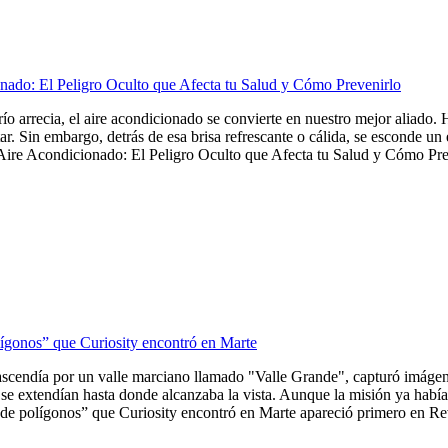
nado: El Peligro Oculto que Afecta tu Salud y Cómo Prevenirlo
frío arrecia, el aire acondicionado se convierte en nuestro mejor aliado
tar. Sin embargo, detrás de esa brisa refrescante o cálida, se esconde u
Aire Acondicionado: El Peligro Oculto que Afecta tu Salud y Cómo Preve
lígonos” que Curiosity encontró en Marte
ascendía por un valle marciano llamado "Valle Grande", capturó imágene
se extendían hasta donde alcanzaba la vista. Aunque la misión ya había 
de polígonos” que Curiosity encontró en Marte apareció primero en Revi