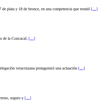
 7 de plata y 18 de bronce, en una competencia que reunió
[…]
to de la Concacaf,
[…]
delegación veracruzana protagonizó una actuación
[…]
Sereno, seguro y
[…]