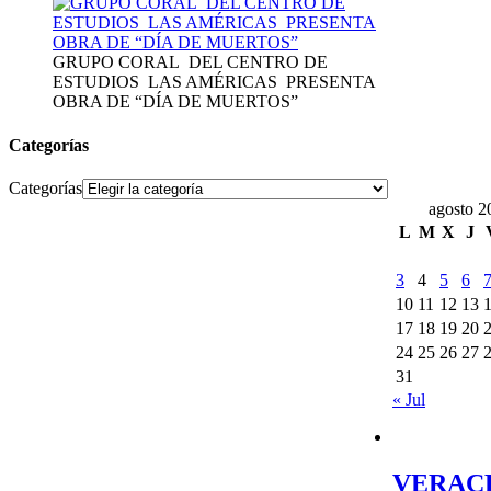
GRUPO CORAL DEL CENTRO DE
ESTUDIOS LAS AMÉRICAS PRESENTA
OBRA DE “DÍA DE MUERTOS”
Categorías
Categorías
agosto 2
L
M
X
J
3
4
5
6
10
11
12
13
17
18
19
20
24
25
26
27
31
« Jul
VERAC