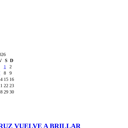
026
V
S
D
1
2
7
8
9
14
15
16
21
22
23
28
29
30
RUZ VUELVE A BRILLAR