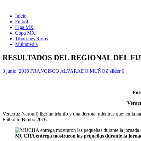
Inicio
Futbol
Liga MX
Copa MX
Tiburones Rojos
Multimedia
RESULTADOS DEL REGIONAL DEL F
3 junio, 2016
FRANCISCO ALVARADO MUÑOZ
slider
0
Pueb
Veracr
Veracruz (varonil) ligó un triunfo y una derrota, mientras que en la r
Futbolito Bimbo 2016.
MUCHA entrega mostraron las pequeñas durante la jornad